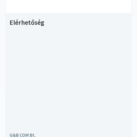
Elérhetőség
G&B COM Bt.