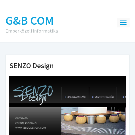
G&B COM
Emberközeli informatika
SENZO Design