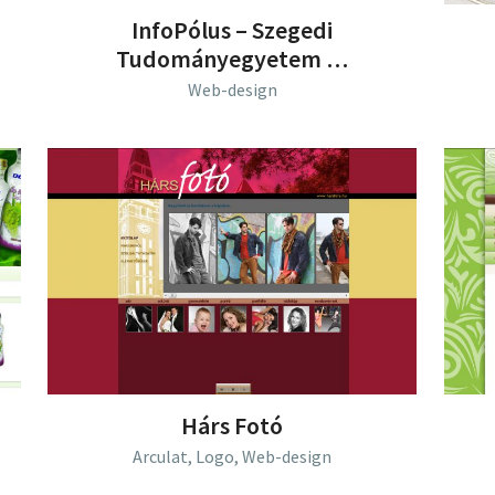
InfoPólus – Szegedi
Tudományegyetem …
Web-design
Hárs Fotó
Arculat,
Logo,
Web-design