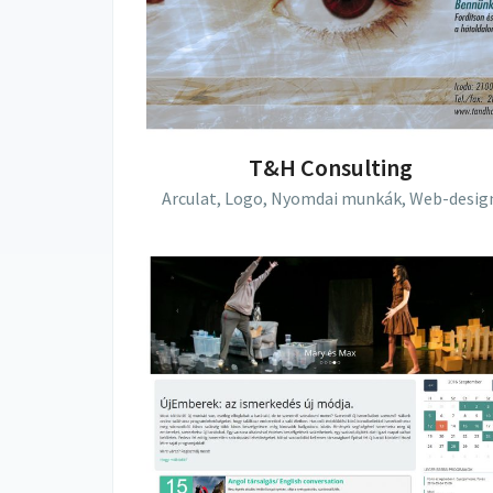
T&H Consulting
Arculat,
Logo,
Nyomdai munkák,
Web-desig