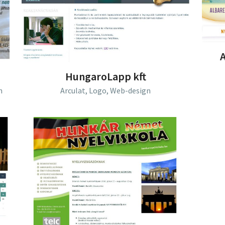
HungaroLapp kft
n
Arculat,
Logo,
Web-design