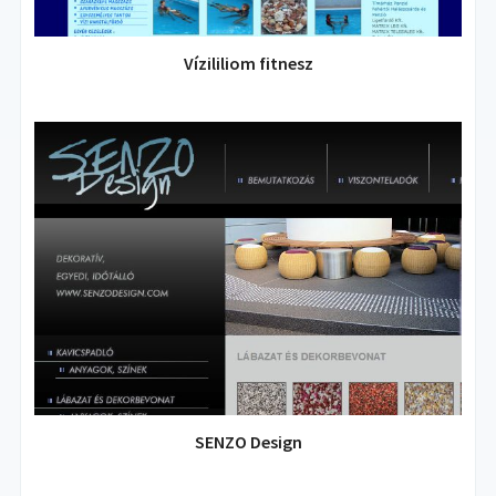
Vízililiom fitnesz
SENZO Design