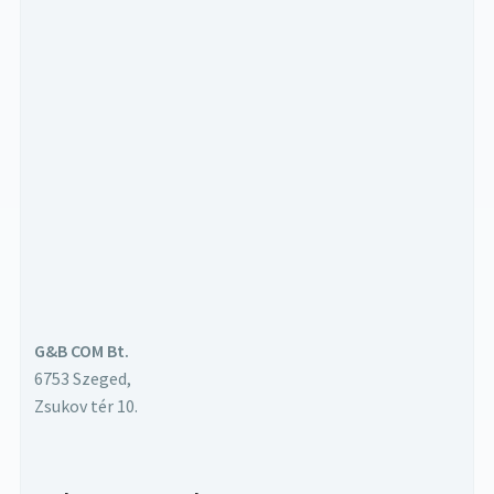
G&B COM Bt.
6753 Szeged,
Zsukov tér 10.