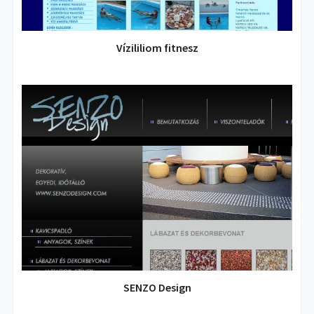
Vízililiom fitnesz
SENZO Design