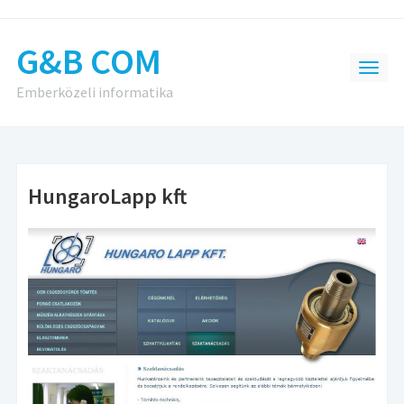
G&B COM
Emberközeli informatika
HungaroLapp kft