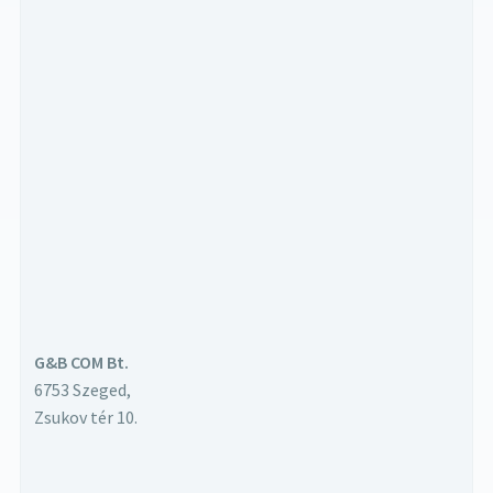
G&B COM Bt.
6753 Szeged,
Zsukov tér 10.